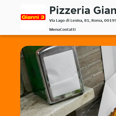
Passa
Pizzeria Gian
al
contenuto
Via Lago di Lesina, 81, Roma, 0019
principale
Menu
Contatti