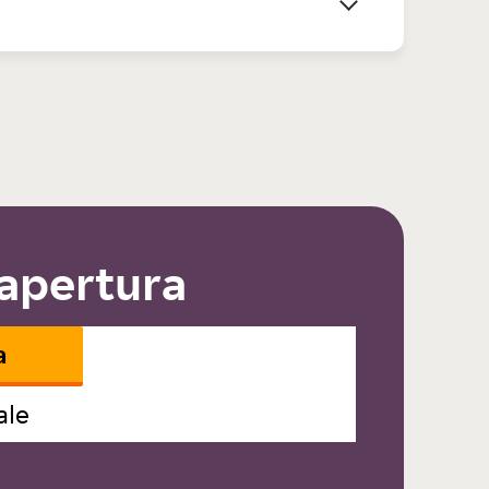
 apertura
a
ale