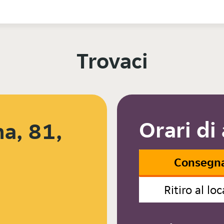
Trovaci
Orari di
na, 81,
Consegn
Ritiro al loc